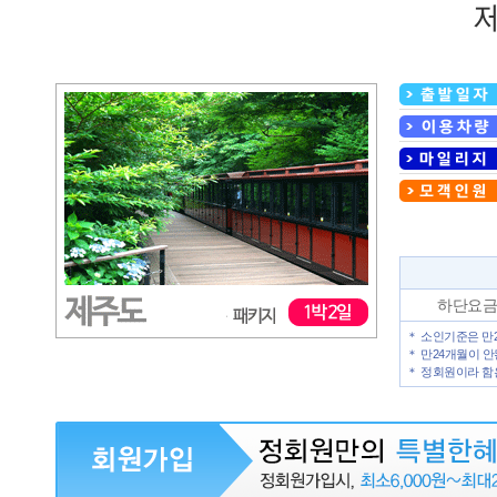
하단요금표
＊ 소인기준은 만
＊ 만24개월이 
＊ 정회원이라 함