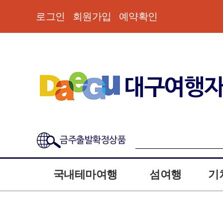
로그인
회원가입
예약확인
금주출발확정상품
국내테마여행
섬여행
기