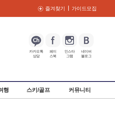
즐겨찾기
가이드모집
카카오톡
페이
인스타
네이버
상담
스북
그램
블로그
여행
스키/골프
커뮤니티