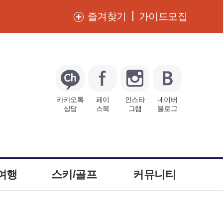
즐겨찾기
가이드모집
카카오톡
페이
인스타
네이버
상담
스북
그램
블로그
여행
스키/골프
커뮤니티