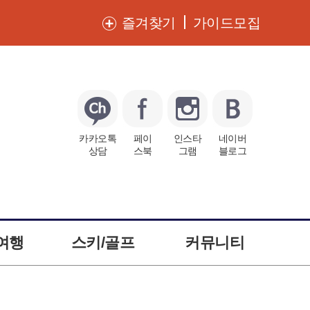
즐겨찾기
가이드모집
카카오톡
페이
인스타
네이버
상담
스북
그램
블로그
여행
스키/골프
커뮤니티