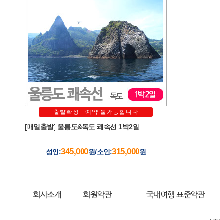
출발확정 - 예약 불가능합니다
[매일출발] 울릉도&독도 쾌속선 1박2일
345,000
315,000
성인:
원/소인:
원
회사소개
회원약관
국내여행 표준약관