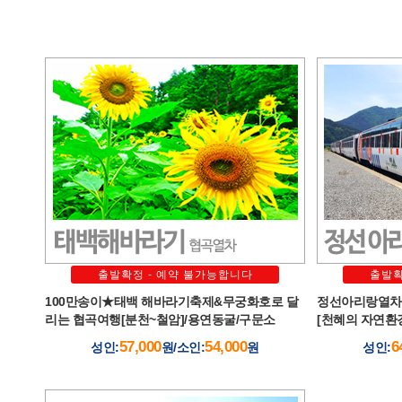
출발확정 - 예약 불가능합니다
출발확
100만송이★태백 해바라기축제&무궁화호로 달
정선아리랑열차[
리는 협곡여행[분천~철암]/용연동굴/구문소
[천혜의 자연환
57,000
54,000
6
성인:
원/소인:
원
성인: